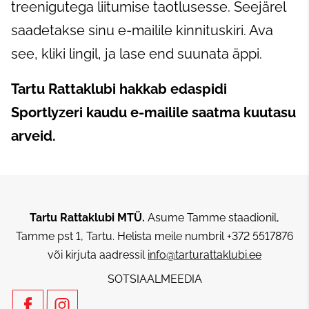
treenigutega liitumise taotlusesse. Seejärel
saadetakse sinu e-mailile kinnituskiri. Ava
see, kliki lingil, ja lase end suunata äppi.
Tartu Rattaklubi hakkab edaspidi
Sportlyzeri kaudu e-mailile saatma kuutasu
arveid.
Tartu Rattaklubi MTÜ.
Asume Tamme staadionil,
Tamme pst 1, Tartu. Helista meile numbril +372 5517876
või kirjuta aadressil
info@tarturattaklubi.ee
SOTSIAALMEEDIA