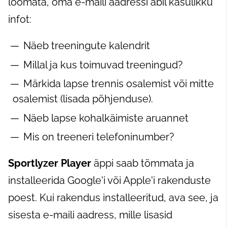
loomata, oma e-maili aadressi abil kasulikku
infot:
Näeb treeningute kalendrit
Millal ja kus toimuvad treeningud?
Märkida lapse trennis osalemist või mitte
osalemist (lisada põhjenduse).
Näeb lapse kohalkäimiste aruannet
Mis on treeneri telefoninumber?
Sportlyzer Player
äppi saab tõmmata ja
installeerida Google'i või Apple'i rakenduste
poest. Kui rakendus installeeritud, ava see, ja
sisesta e-maili aadress, mille lisasid