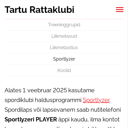
Tartu Rattaklubi
Treeninggrupid
Liikmetasud
Liikmetaotlus
Sportlyzer
Koolid
Alates 1. veebruar 2025 kasutame
spordiklubi haldusprogrammi
Sportlyzer
.
Spordilaps või lapsevanem saab nutitelefoni
Sportlyzeri PLAYER
äppi kaudu, ilma kontot